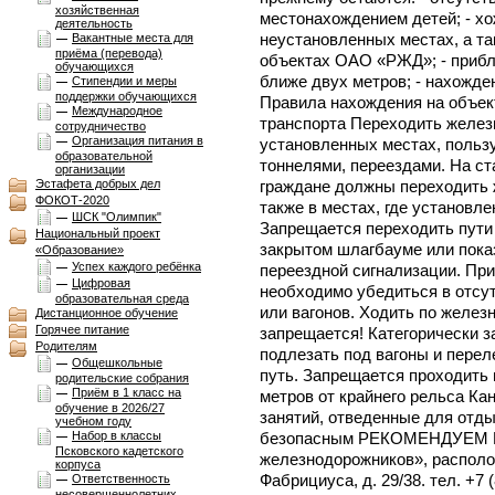
хозяйственная
местонахождением детей; - х
деятельность
неустановленных местах, а та
Вакантные места для
приёма (перевода)
объектах ОАО «РЖД»; - прибли
обучающихся
ближе двух метров; - нахожде
Стипендии и меры
поддержки обучающихся
Правила нахождения на объек
Международное
транспорта Переходить желез
сотрудничество
Организация питания в
установленных местах, польз
образовательной
тоннелями, переездами. На ста
организации
Эстафета добрых дел
граждане должны переходить 
ФОКОТ-2020
также в местах, где установл
ШСК "Олимпик"
Запрещается переходить пути
Национальный проект
закрытом шлагбауме или пока
«Образование»
Успех каждого ребёнка
переездной сигнализации. Пр
Цифровая
необходимо убедиться в отсу
образовательная среда
или вагонов. Ходить по желез
Дистанционное обучение
Горячее питание
запрещается! Категорически з
Родителям
подлезать под вагоны и перел
Общешкольные
путь. Запрещается проходить
родительские собрания
Приём в 1 класс на
метров от крайнего рельса Ка
обучение в 2026/27
занятий, отведенные для отды
учебном году
Набор в классы
безопасным РЕКОМЕНДУЕМ ВА
Псковского кадетского
железнодорожников», расположе
корпуса
Фабрициуса, д. 29/38. тел. +7 
Ответственность
несовершеннолетних