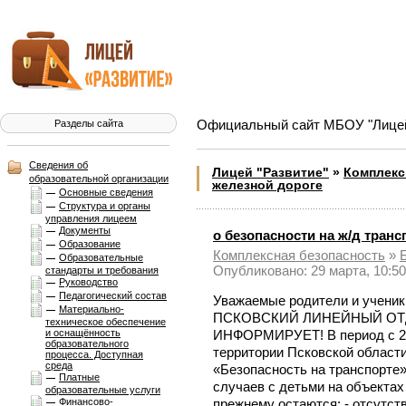
Официальный сайт МБОУ "Лицей 
Разделы сайта
Сведения об
Лицей "Развитие"
»
Комплекс
образовательной организации
железной дороге
Основные сведения
Структура и органы
управления лицеем
Документы
о безопасности на ж/д транс
Образование
Комплексная безопасноcть
»
Образовательные
Опубликовано: 29 марта, 10:50
стандарты и требования
Руководство
Педагогический состав
Уважаемые родители и ученик
Материально-
ПСКОВСКИЙ ЛИНЕЙНЫЙ ОТ
техническое обеспечение
и оснащённость
ИНФОРМИРУЕТ! В период с 22 
образовательного
территории Псковской област
процесса. Доступная
среда
«Безопасность на транспорте
Платные
случаев с детьми на объекта
образовательные услуги
Финансово-
прежнему остаются: - отсутст