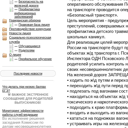
Безопасность на
оперативного обслуживания П
железной дороге
на транспорте проводится оп
Профилактика
инфекционных
«Безопасный транспорт».
заболеваний
Цель мероприятия - предупре
Гражданская оборона
Правовая база лицея
преступлений, совершаемых н
Противодействие коррупции
профилактика детского травм
Новости лицея
школьных каникул.
Социально-психологическая
Для реализации целей меропр
служба
Обучающимся
России на транспорте будут 
Родителям
объектах ж/д транспорта г. Пс
О лицее
Инспектора ОДН Псковского 
Профильное обучение
родителей усилить контроль 
своих несовершеннолетних дет
Последние новости
На железной дороге ЗАПРЕЩ
• ходить по ж\д путям и перех
• переходить ж\д пути перед
Что делать при низких баллах
• подлезать под вагонами сост
ЕГЭ?
🚨 ВАЖНОЕ ЭКСТРЕННОЕ
• находиться на объектах ж/д 
СООБЩЕНИЕ ДЛЯ РОДИТЕЛЕЙ
токсического и наркотического
ВЫПУСКНИКОВ!
Результаты ЕГЭ получены, и они
• подходить к краю платформы
не всегда совпадают с
Мониторинг эффективности
• входить и выходить из вагон
ожиданиями. Паника — плохой
работы служб медиации
• кататься на подножках вагон
Во исполнение решения
советчик. Нужен четкий план Б!
заседания Комиссии по
Образовательный портал
• устраивать игры на железнод
делам несовершеннолетних
Учеба.ру 25 июня в 19:00 МСК