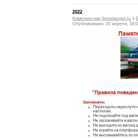
разрешения конфликтов в
образовательной среде, и
нам важно узнать мнение
2022
представителей таких
Комплексная безопасноcть
»
целевых групп, как
Опубликовано: 20 апреля, 16:
обучающиеся, педагоги
(классные руководители),
родители (законные
представители).
Для каждой
целевой группы мы
приготовили вопросы,
ответить на которые можно,
пройдя по ссылке. Опрос
анонимный, мы надеемся на
искренность, корректность и
конструктивность ваших
ответов.
Для обучающихся:
https://forms.yandex.ru/u/6a29298f95add504fc78ef11
Для педагогов:
https://forms.yandex.ru/u/6a2fb2ae90fa7bd496a30672
Для родителей (законных
представителей):
https://forms.yandex.ru/u/6a2fc38749af47aeb374e6d0