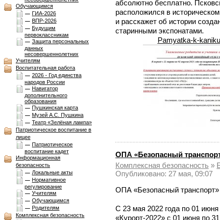
абсолютно бесплатно. Псков
Обучающимся
расположился в историческом
ГИА-2026
и расскажет об истории созда
ВПР-2026
Будущим
старинными экспонатами.
первоклассникам
Pamyatka-k-kaniku
Защита персональных
данных
несовершеннолетних
Учителям
Воспитательная работа
2026 - Год единства
народов России
Навигатор
дополнительного
образования
Пушкинская карта
Музей А.С. Пушкина
Театр «Зелёная лампа»
Патриотическое воспитание в
лицее
Патриотическое
воспитание кадет
ОПА «Безопасный транспор
Информационная
Комплексная безопасноcть
»
безопасность
Локальные акты
Опубликовано: 27 мая, 09:07
Нормативное
регулирование
ОПА «Безопасный транспорт»
Учителям
Обучающимся
С 23 мая 2022 года по 01 июня
Родителям
Комплексная безопасноcть
«Курорт-2022» с 01 июня по 31