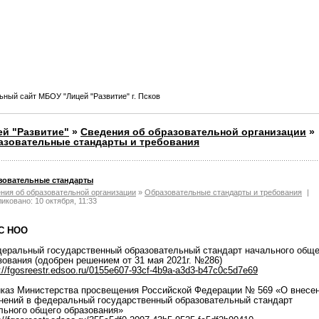
ный сайт МБОУ "Лицей "Развитие" г. Псков
ей "Развитие"
»
Сведения об образовательной организации
»
азовательные стандарты и требования
зовательные стандарты
ния об образовательной организации
»
Образовательные стандарты и требования
|
иковано: 10 октября, 11:33
С НОО
деральный государственный образовательный стандарт начального обще
зования (одобрен решением от 31 мая 2021г. №286)
://fgosreestr.edsoo.ru/0155e607-93cf-4b9a-a3d3-b47c0c5d7e69
иказ Министерства просвещения Российской Федерации № 569 «О внесе
нений в федеральный государственный образовательный стандарт
льного общего образования»