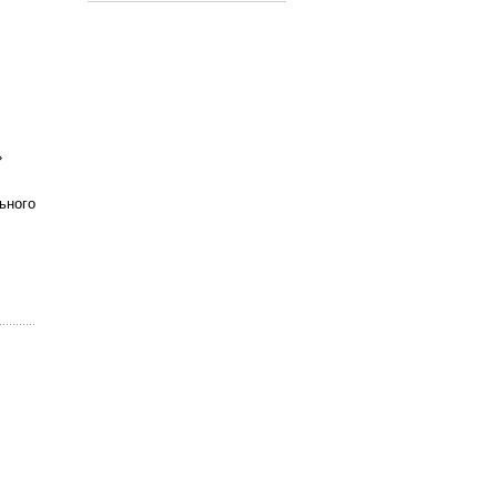
»
ьного