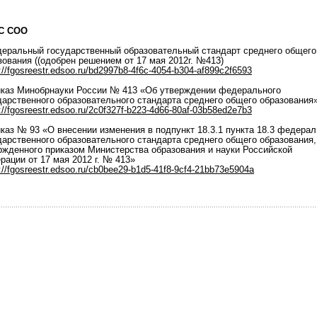
С СОО
деральный государственный образовательный стандарт среднего общего
зования ((одобрен решением от 17 мая 2012г. №413)
://fgosreestr.edsoo.ru/bd2997b8-4f6c-4054-b304-af899c2f6593
иказ Минобрнауки России № 413 «Об утверждении федерального
дарственного образовательного стандарта среднего общего образования
://fgosreestr.edsoo.ru/2c0f327f-b223-4d66-80af-03b58ed2e7b3
иказ № 93 «О внесении изменения в подпункт 18.3.1 пункта 18.3 федерал
дарственного образовательного стандарта среднего общего образования,
ржденного приказом Министерства образования и науки Российской
рации от 17 мая 2012 г. № 413»
://fgosreestr.edsoo.ru/cb0bee29-b1d5-41f8-9cf4-21bb73e5904a