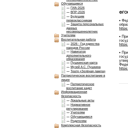
Обучающимся
ГИА-2026
ВПР-2026
ФГО
Будущим
• Фе
первоклассникам
Защита персональных
обра
данных
https
несовершеннолетних
Учителям
• Пр
Воспитательная работа
госу
2026 - Год единства
https
народов России
Навигатор
• Пр
дополнительного
госу
образования
утве
Пушкинская карта
Феде
Музей А.С. Пушкина
https
Театр «Зелёная лампа»
Патриотическое воспитание в
лицее
Патриотическое
воспитание кадет
Информационная
безопасность
Локальные акты
Нормативное
регулирование
Учителям
Обучающимся
Родителям
Комплексная безопасноcть