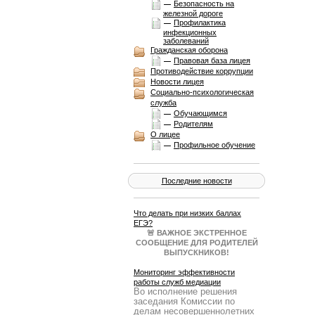
Безопасность на
железной дороге
Профилактика
инфекционных
заболеваний
Гражданская оборона
Правовая база лицея
Противодействие коррупции
Новости лицея
Социально-психологическая
служба
Обучающимся
Родителям
О лицее
Профильное обучение
Последние новости
Что делать при низких баллах
ЕГЭ?
🚨 ВАЖНОЕ ЭКСТРЕННОЕ
СООБЩЕНИЕ ДЛЯ РОДИТЕЛЕЙ
ВЫПУСКНИКОВ!
Результаты ЕГЭ получены, и они
не всегда совпадают с
Мониторинг эффективности
ожиданиями. Паника — плохой
работы служб медиации
Во исполнение решения
советчик. Нужен четкий план Б!
заседания Комиссии по
Образовательный портал
делам несовершеннолетних
Учеба.ру 25 июня в 19:00 МСК