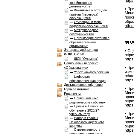
https
хозяйственная
деятельность
• Пр
Вакантные места для
Мини
приёма (перевода)
прос
обучающихся
обра
Стипендии и меры
https
поддержки обучающихся
Международное
сотрудничество
Организация питания в
ФГО
образовательной
организации
Эстафета добрых дел
• Фе
ФОКОТ-2020
обра
ШСК "Олимпик"
https
Национальный проект
• Пр
«Образование»
изме
Успех каждого ребёнка
обще
Цифровая
https
образовательная среда
Дистанционное обучение
• Пр
Горячее питание
Мини
Родителям
прос
Общешкольные
обра
родительские собрания
https
Приём в 1 класс на
обучение в 2026/27
• Пр
учебном году
Мини
Набор в классы
прос
Псковского кадетского
корпуса
обра
Ответственность
https
несовершеннолетних