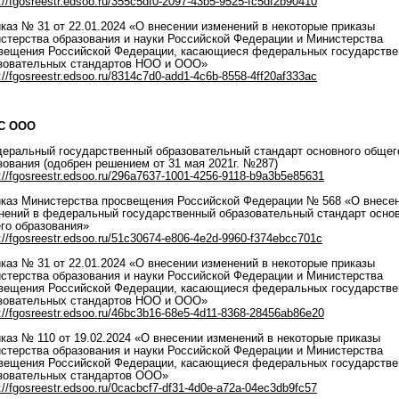
://fgosreestr.edsoo.ru/355c5df0-2097-43b5-9525-fc5df2b90410
иказ № 31 от 22.01.2024 «О внесении изменений в некоторые приказы
стерства образования и науки Российской Федерации и Министерства
вещения Российской Федерации, касающиеся федеральных государств
зовательных стандартов НОО и ООО»
://fgosreestr.edsoo.ru/8314c7d0-add1-4c6b-8558-4ff20af333ac
С ООО
деральный государственный образовательный стандарт основного общег
зования (одобрен решением от 31 мая 2021г. №287)
://fgosreestr.edsoo.ru/296a7637-1001-4256-9118-b9a3b5e85631
иказ Министерства просвещения Российской Федерации № 568 «О внесе
нений в федеральный государственный образовательный стандарт осно
го образования»
://fgosreestr.edsoo.ru/51c30674-e806-4e2d-9960-f374ebcc701c
иказ № 31 от 22.01.2024 «О внесении изменений в некоторые приказы
стерства образования и науки Российской Федерации и Министерства
вещения Российской Федерации, касающиеся федеральных государств
зовательных стандартов НОО и ООО»
://fgosreestr.edsoo.ru/46bc3b16-68e5-4d11-8368-28456ab86e20
иказ № 110 от 19.02.2024 «О внесении изменений в некоторые приказы
стерства образования и науки Российской Федерации и Министерства
вещения Российской Федерации, касающиеся федеральных государств
зовательных стандартов ООО»
://fgosreestr.edsoo.ru/0cacbcf7-df31-4d0e-a72a-04ec3db9fc57