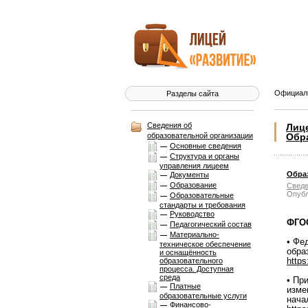
Официаль
Разделы сайта
Сведения об
Лиц
образовательной организации
Обр
Основные сведения
Структура и органы
управления лицеем
Обра
Документы
Образование
Сведе
Опубл
Образовательные
стандарты и требования
Руководство
ФГО
Педагогический состав
Материально-
• Фе
техническое обеспечение
обра
и оснащённость
https
образовательного
процесса. Доступная
среда
• Пр
Платные
изме
образовательные услуги
нача
Финансово-