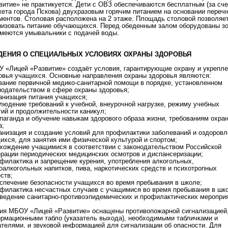
витие» не практикуется. Дети с ОВЗ обеспечиваются бесплатным (за сче
ета города Пскова) двухразовым горячим питанием на основании переч
ментов. Столовая расположена на 2 этаже. Площадь столовой позволяе
низовать питание обучающихся. Перед обеденным залом оборудованы з
имеются умывальники с подачей воды.
ДЕНИЯ О СПЕЦИАЛЬНЫХ УСЛОВИЯХ ОХРАНЫ ЗДОРОВЬЯ
 «Лицей «Развитие» создаёт условия, гарантирующие охрану и укрепл
овья учащихся. Основные направления охраны здоровья являются:
азание первичной медико-санитарной помощи в порядке, установленном
нодательством в сфере охраны здоровья;
ганизация питания учащихся;
блюдение требований к учебной, внеурочной нагрузке, режиму учебных
тий и продолжительности каникул;
опаганда и обучение навыкам здорового образа жизни, требованиям охра
а;
ганизация и создание условий для профилактики заболеваний и оздоров
ихся, для занятия ими физической культурой и спортом;
охождение учащимися в соответствии с законодательством Российской
рации периодических медицинских осмотров и диспансеризации;
офилактика и запрещение курения, употребления алкогольных,
оалкогольных напитков, пива, наркотических средств и психотропных
ств;
еспечение безопасности учащихся во время пребывания в школе;
офилактика несчастных случаев с учащимися во время пребывания в шк
оведение санитарно-противоэпидемических и профилактических меропри
ия МБОУ «Лицей «Развитие» оснащены противопожарной сигнализацией
рмационными табло (указатель выхода), необходимыми табличками и
ателями, и звуковой информацией для сигнализации об опасности. Для