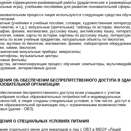
едения коррекционно-развивающей работы (дидактические и развивающ
ольные игры), учебными пособиями для развития познавательной сферы
разовательном процессе лицея используются следующие средства обуч
спитания:
чатные (учебники и учебные пособия, словари, художественная литератур
томатии, и т.д.); визуальные (зрительные): таблицы по истории, биологии,
рафии, физике, математике, русскому языку, английскому языку, литерат
ологии, химии; карты по истории, картины по русскому языку, литературе
реты по всем учебным предметам, натуральные объекты по биологии,
ли, муляжи по биологии, математике, физике, лабораторное оборудован
ке, химии, биологии;
ханические визуальные приборы: микроскопы;
гнитофоны, музыкальные центры;
уковые фильмы;
едства, автоматизирующие процесс обучения: компьютеры, мультимедий
удование, интерактивные доски.
ДЕНИЯ ОБ ОБЕСПЕЧЕНИИ БЕСПРЕПЯТСТВЕННОГО ДОСТУПА В ЗДА
АЗОВАТЕЛЬНОЙ ОРГАНИЗАЦИИ
обеспечения беспрепятственного доступа всем учащимся с учетом
ообразия особых образовательных потребностей и индивидуальных
ожностей, в лицее созданы специальные условия, в том числе. доступ в
ия образовательной организации лиц с ограниченными возможностями
овья (далее - ОВЗ).
ДЕНИЯ О СПЕЦИАЛЬНЫХ УСЛОВИЯХ ПИТАНИЯ
ание отдельного меню для инвалидов и лиц с ОВЗ в МБОУ «Лицей