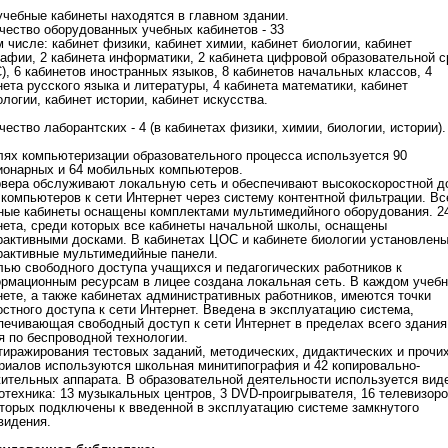
учебные кабинеты находятся в главном здании.
чество оборудованных учебных кабинетов - 33
м числе: кабинет физики, кабинет химии, кабинет биологии, кабинет
рафии, 2 кабинета информатики, 2 кабинета цифровой образовательной 
), 6 кабинетов иностранных языков, 8 кабинетов начальных классов, 4
нета русского языка и литературы, 4 кабинета математики, кабинет
ологии, кабинет истории, кабинет искусства.
чество лаборантских - 4 (в кабинетах физики, химии, биологии, истории).
лях компьютеризации образовательного процесса используется 90
ионарных и 64 мобильных компьютеров.
рвера обслуживают локальную сеть и обеспечивают высокоскоростной д
 компьютеров к сети Интернет через систему контентной фильтрации. Вс
ные кабинеты оснащены комплектами мультимедийного оборудования. 2
нета, среди которых все кабинеты начальной школы, оснащены
рактивными досками. В кабинетах ЦОС и кабинете биологии установлен
рактивные мультимедийные панели.
лью свободного доступа учащихся и педагогических работников к
рмационным ресурсам в лицее создана локальная сеть. В каждом учеб
нете, а также кабинетах административных работников, имеются точки
остного доступа к сети Интернет. Введена в эксплуатацию система,
печивающая свободный доступ к сети Интернет в пределах всего здания
я по беспроводной технологии.
тиражирования тестовых заданий, методических, дидактических и прочи
риалов используются школьная минитипография и 42 копировально-
ительных аппарата. В образовательной деятельности используется вид
отехника: 13 музыкальных центров, 3 DVD-проигрывателя, 16 телевизоро
оторых подключены к введенной в эксплуатацию системе замкнутого
видения.