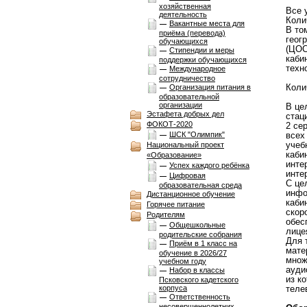
хозяйственная
Все 
деятельность
Коли
Вакантные места для
В то
приёма (перевода)
геог
обучающихся
(ЦОС
Стипендии и меры
каби
поддержки обучающихся
техн
Международное
сотрудничество
Коли
Организация питания в
образовательной
организации
В це
Эстафета добрых дел
стац
ФОКОТ-2020
2 се
ШСК "Олимпик"
всех
учеб
Национальный проект
каби
«Образование»
инте
Успех каждого ребёнка
инте
Цифровая
С це
образовательная среда
инфо
Дистанционное обучение
каби
Горячее питание
скор
Родителям
обес
Общешкольные
лице
родительские собрания
Для 
Приём в 1 класс на
мате
обучение в 2026/27
множ
учебном году
ауди
Набор в классы
из к
Псковского кадетского
корпуса
теле
Ответственность
несовершеннолетних