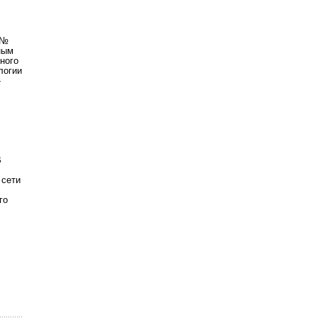
 №
ным
ного
логии
-
В
 сети
го