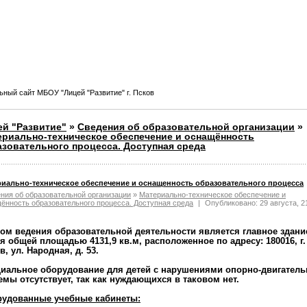
ный сайт МБОУ "Лицей "Развитие" г. Псков
ей "Развитие"
»
Сведения об образовательной организации
»
ериально-техническое обеспечение и оснащённость
зовательного процесса. Доступная среда
риально-техническое обеспечение и оснащенность образовательного процесса
ния об образовательной организации
»
Материально-техническое обеспечение и
ённость образовательного процесса. Доступная среда
|
Опубликовано: 29 августа, 2
ом ведения образовательной деятельности является главное здани
я общей площадью 4131,9 кв.м, расположенное по адресу: 180016, г.
в, ул. Народная, д. 53.
иальное оборудование для детей с нарушениями опорно-двигатель
емы отсутствует, так как нуждающихся в таковом нет.
удованные учебные кабинеты: