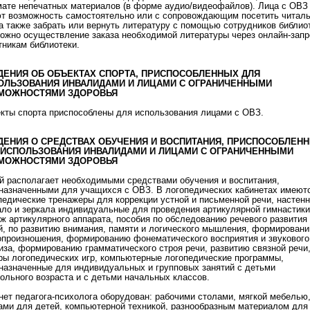
ате непечатных материалов (в форме аудио/видеофайлов). Лица с ОВЗ
т возможность самостоятельно или с сопровождающим посетить читал
 а также забрать или вернуть литературу с помощью сотрудников библио
ожно осуществление заказа необходимой литературы через онлайн-запр
тникам библиотеки.
ДЕНИЯ ОБ ОБЪЕКТАХ СПОРТА, ПРИСПОСОБЛЕННЫХ ДЛЯ
ОЛЬЗОВАНИЯ ИНВАЛИДАМИ И ЛИЦАМИ С ОГРАНИЧЕННЫМИ
МОЖНОСТЯМИ ЗДОРОВЬЯ
кты спорта приспособлены для использования лицами с ОВЗ.
ДЕНИЯ О СРЕДСТВАХ ОБУЧЕНИЯ И ВОСПИТАНИЯ, ПРИСПОСОБЛЕН
 ИСПОЛЬЗОВАНИЯ ИНВАЛИДАМИ И ЛИЦАМИ С ОГРАНИЧЕННЫМИ
МОЖНОСТЯМИ ЗДОРОВЬЯ
4fc78ef11
й располагает необходимыми средствами обучения и воспитания,
496a30672
назначенными для учащихся с ОВЗ. В логопедических кабинетах имеют
педические тренажеры для коррекции устной и письменной речи, настен
ало и зеркала индивидуальные для проведения артикулярной гимнастики
eb374e6d0
ж артикулярного аппарата, пособия по обследованию речевого развития
й, по развитию внимания, памяти и логического мышления, формирован
опроизношения, формированию фонематического восприятия и звукового
иза, формированию грамматического строя речи, развитию связной речи
ры логопедических игр, компьютерные логопедические программы,
назначенные для индивидуальных и групповых занятий с детьми
ольного возраста и с детьми начальных классов.
нет педагога-психолога оборудован: рабочими столами, мягкой мебелью
ами для детей, компьютерной техникой, разнообразным материалом для