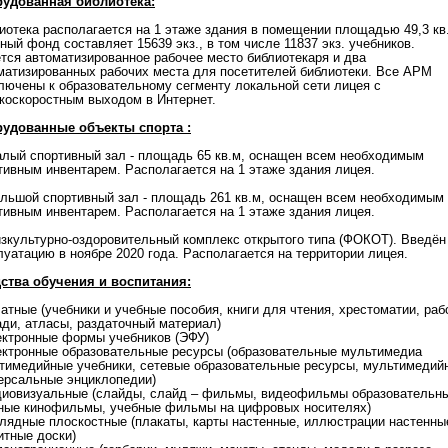
удованная библиотека:
иотека располагается на 1 этаже здания в помещении площадью 49,3 кв
ный фонд составляет 15639 экз., в том числе 11837 экз. учебников.
тся автоматизированное рабочее место библиотекаря и два
матизированных рабочих места для посетителей библиотеки. Все АРМ
лючены к образовательному сегменту локальной сети лицея с
коскоростным выходом в Интернет.
удованные объекты спорта :
алый спортивный зал - площадь 65 кв.м, оснащен всем необходимым
тивным инвентарем. Располагается на 1 этаже здания лицея.
ольшой спортивный зал - площадь 261 кв.м, оснащен всем необходимым
тивным инвентарем. Располагается на 1 этаже здания лицея.
изкультурно-оздоровительный комплекс открытого типа (ФОКОТ). Введён
луатацию в ноябре 2020 года. Располагается на территории лицея.
ства обучения и воспитания:
чатные (учебники и учебные пособия, книги для чтения, хрестоматии, раб
ади, атласы, раздаточный материал)
ектронные формы учебников (ЭФУ)
ектронные образовательные ресурсы (образовательные мультимедиа
тимедийные учебники, сетевые образовательные ресурсы, мультимедий
ерсальные энциклопедии)
диовизуальные (слайды, слайд – фильмы, видеофильмы образовательн
ные кинофильмы, учебные фильмы на цифровых носителях)
глядные плоскостные (плакаты, карты настенные, иллюстрации настенны
итные доски)