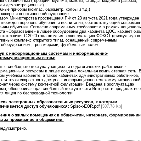
монстрационные (гербарии, муляжи, макеты, стенды, модели в разрезе,
ли демонстрационные)
ебные приборы (компас, барометр, колбы и т.д.)
енажеры и спортивное оборудование.
азом Министерства просвещения РФ от 23 августа 2021 года утвержден
утвержден перечень обучения и воспитания, соответствующий современ
виям обучения. Согласно современным требованиям в рамках националь
кта «Образование» в лицее оборудованы два кабинета ЦОС, кабинет био
бототехники. С 2020 года вступил в эксплуатацию ФОКОТ (физкультурно
тивный комплекс открытого типа), оснащенный современным
тоборудованием, тренажерами, футбольным полем.
уп к информационным системам и информационно-
коммуникационным сетям:
лью свободного доступа учащихся и педагогических работников к
рмационным ресурсам в лицее создана локальная компьютерная сеть. 
ом учебном кабинете, а также кабинетах административных работников,
тся точки скоростного доступа к информационно-телекоммуникационной
рнет через систему контентной фильтрации. Введена в эксплуатацию
ема, обеспечивающая свободный доступ к сети Интернет в пределах все
ия лицея по беспроводной технологии.
исок электронных образовательных ресурсов, к которым
печивается доступ обучающихся:
Spisok-EOR.pdf
[507,78 Kb]
ения о жилых помещениях в общежитии, интернате, формировании
ы за проживание в общежитии:
редусмотрено.