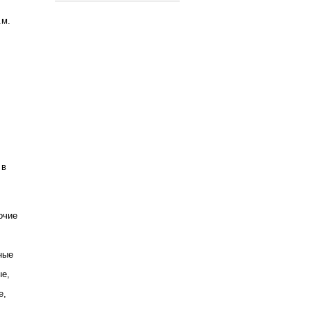
.м.
 в
очие
ные
ые,
е,