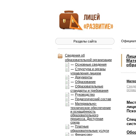
Официаль
Разделы сайта
Сведения об
Лиц
образовательной организации
Мат
обра
Основные сведения
Структура и органы
управления лицеем
Документы
Мате
Образование
Образовательные
Сведе
оснащ
стандарты и требования
Руководство
Педагогический состав
Мест
Материально-
лице
техническое обеспечение
Пско
и оснащённость
образовательного
процесса. Доступная
Спец
среда
сист
Платные
образовательные услуги
Обор
Финансово-