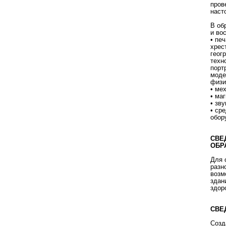
пров
наст
В об
и во
• пе
хрес
геог
техн
порт
моде
физи
• ме
• ма
• зв
• ср
обор
СВЕ
ОБР
Для 
разн
возм
здан
здор
СВЕ
Созд