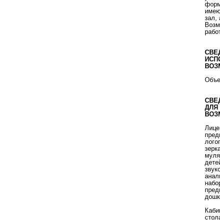
разрешения конфликтов в
форм
образовательной среде, и
имею
нам важно узнать мнение
зал,
представителей таких
Возм
целевых групп, как
рабо
обучающиеся, педагоги
(классные руководители),
родители (законные
СВЕ
представители).
Для каждой
ИСП
целевой группы мы
ВОЗ
приготовили вопросы,
ответить на которые можно,
Объе
пройдя по ссылке. Опрос
анонимный, мы надеемся на
искренность, корректность и
СВЕ
конструктивность ваших
ДЛЯ
ответов.
Для обучающихся:
ВОЗ
https://forms.yandex.ru/u/6a29298f95add50
Для педагогов:
Лице
https://forms.yandex.ru/u/6a2fb2ae90fa7bd
пред
Для родителей (законных
лого
представителей):
зерк
https://forms.yandex.ru/u/6a2fc38749af47a
муля
дете
звук
анал
набо
пред
дошк
Каби
стол