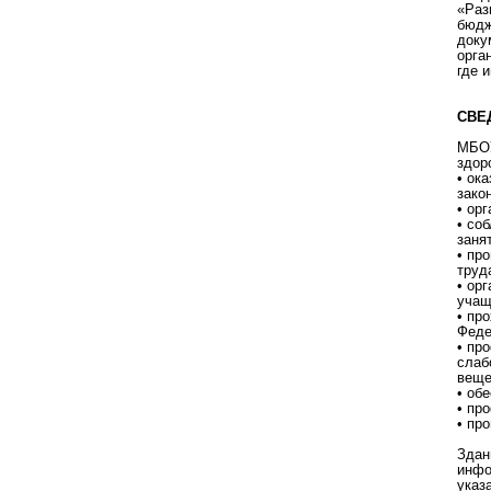
«Раз
бюдж
доку
орга
где 
СВЕ
МБОУ
здор
• ок
зако
• ор
• со
заня
• пр
труд
• ор
учащ
• пр
Феде
• пр
слаб
веще
• об
• пр
• пр
Здан
инфо
указ