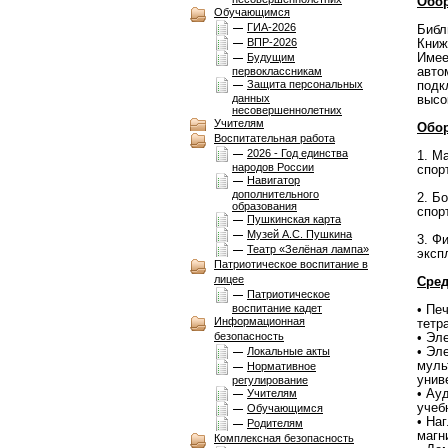
Обор
Обучающимся
ГИА-2026
Библ
ВПР-2026
Книж
Имее
Будущим
авто
первоклассникам
Защита персональных
подк
данных
высо
несовершеннолетних
Учителям
Обор
Воспитательная работа
2026 - Год единства
1. М
народов России
спор
Навигатор
дополнительного
2. Б
образования
спор
Пушкинская карта
Музей А.С. Пушкина
3. Ф
Театр «Зелёная лампа»
эксп
Патриотическое воспитание в
лицее
Сред
Патриотическое
воспитание кадет
• Пе
Информационная
тетр
безопасность
• Эл
• Эл
Локальные акты
муль
Нормативное
унив
регулирование
• Ау
Учителям
учеб
Обучающимся
• На
Родителям
магн
Комплексная безопасноcть