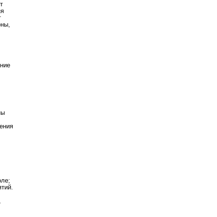
т
ня
т
оны,
ение
ны
ления
оле;
ятий.
,