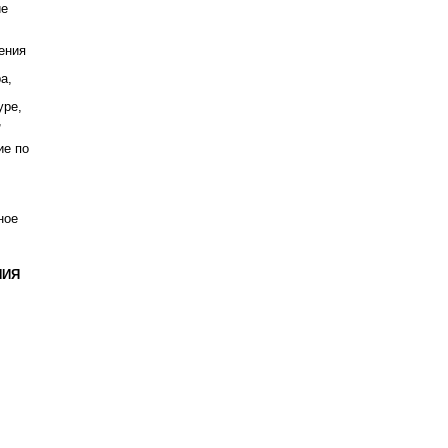
ие
.
ения
а,
уре,
,
ие по
ное
НИЯ