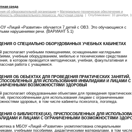
пная среда
ния об образовательной организации
»
Материально-техническое обеспечение и
ённость образовательного процесса. Доступная среда
|
Опубликовано: 10 декабря, 1
ОУ «Лицей «Развитие» обучается 7 детей с ОВЗ. Это обучающиеся с
лыми нарушениями речи. (ВАРИАНТ 5.1)
ДЕНИЯ О СПЕЦИАЛЬНО ОБОРУДОВАННЫХ УЧЕБНЫХ КАБИНЕТАХ
й располагает учебными помещениями, оснащенными наглядными
биями, учебным оборудованием, мебелью и техническими средствами
ения, в котором проводится методическая, учебная, факультативная и
лассная работа с учащимися.
ДЕНИЯ ОБ ОБЪЕКТАХ ДЛЯ ПРОВЕДЕНИЯ ПРАКТИЧЕСКИХ ЗАНЯТИЙ,
СПОСОБЛЕННЫХ ДЛЯ ИСПОЛЬЗОВАНИЯ ИНВАЛИДАМИ И ЛИЦАМИ С
АНИЧЕННЫМИ ВОЗМОЖНОСТЯМИ ЗДОРОВЬЯ
й располагает оборудованными объектами для проведения практических
тий, приспособленными для использования лицами с ограниченными
ожностями здоровья, в том числе кабинеты психолога, логопеда.
ДЕНИЯ О БИБЛИОТЕКЕ(АХ), ПРИСПОСОБЛЕННЫХ ДЛЯ ИСПОЛЬЗОВ
АЛИДАМИ И ЛИЦАМИ С ОГРАНИЧЕННЫМИ ВОЗМОЖНОСТЯМИ ЗДОР
иотека в МБОУ «Лицей «Развитие» укомплектована специальными
никами, учебными пособиями, дидактическими материалами, в том числе