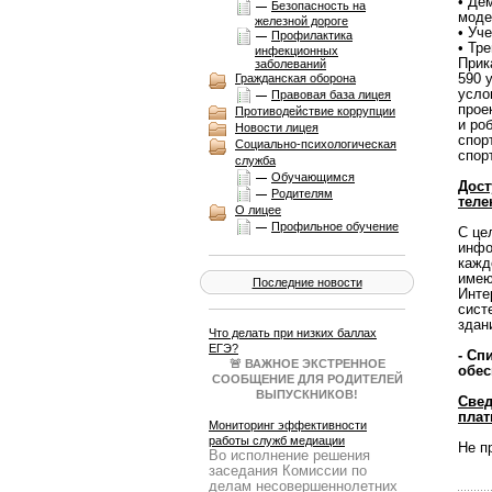
• Де
Безопасность на
моде
железной дороге
• Уч
Профилактика
• Тр
инфекционных
Прик
заболеваний
590 
Гражданская оборона
усло
Правовая база лицея
прое
Противодействие коррупции
и ро
Новости лицея
спор
Социально-психологическая
спор
служба
Обучающимся
Дост
Родителям
теле
О лицее
Профильное обучение
С це
инфо
кажд
имею
Последние новости
Инте
сист
здан
Что делать при низких баллах
ЕГЭ?
- Сп
🚨 ВАЖНОЕ ЭКСТРЕННОЕ
обес
СООБЩЕНИЕ ДЛЯ РОДИТЕЛЕЙ
ВЫПУСКНИКОВ!
Свед
Результаты ЕГЭ получены, и они
плат
не всегда совпадают с
Мониторинг эффективности
ожиданиями. Паника — плохой
работы служб медиации
Не п
Во исполнение решения
советчик. Нужен четкий план Б!
заседания Комиссии по
Образовательный портал
делам несовершеннолетних
Учеба.ру 25 июня в 19:00 МСК