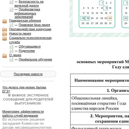
Безопасность на
железной дороге
Профилактика
инфекционных
заболеваний
Гражданская оборона
Правовая база лицея
Противодействие коррупции
Новости лицея
Социально-психологическая
служба
Обучающимся
Родителям
О лицее
Профильное обучение
Последние новости
Что делать при низких баллах
ЕГЭ?
🚨 ВАЖНОЕ ЭКСТРЕННОЕ
СООБЩЕНИЕ ДЛЯ РОДИТЕЛЕЙ
ВЫПУСКНИКОВ!
Результаты ЕГЭ получены, и они
не всегда совпадают с
Мониторинг эффективности
ожиданиями. Паника — плохой
работы служб медиации
Во исполнение решения
советчик. Нужен четкий план Б!
заседания Комиссии по
Образовательный портал
делам несовершеннолетних
Учеба.ру 25 июня в 19:00 МСК