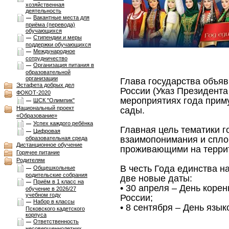
хозяйственная
деятельность
Вакантные места для
приёма (перевода)
обучающихся
Стипендии и меры
поддержки обучающихся
Международное
сотрудничество
Организация питания в
образовательной
организации
Глава государства объя
Эстафета добрых дел
России (Указ Президента 
ФОКОТ-2020
мероприятиях года приму
ШСК "Олимпик"
Национальный проект
сады.
«Образование»
Успех каждого ребёнка
Главная цель тематики г
Цифровая
взаимопонимания и спло
образовательная среда
Дистанционное обучение
проживающими на террит
Горячее питание
Родителям
В честь Года единства н
Общешкольные
родительские собрания
две новые даты:
Приём в 1 класс на
• 30 апреля – День кор
обучение в 2026/27
учебном году
России;
Набор в классы
• 8 сентября – День язы
Псковского кадетского
корпуса
Ответственность
несовершеннолетних