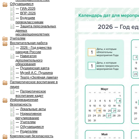
Обучающимся
ГИА-2026
ВПР-2026
Будущим
первоклассникам
Защита персональных
данных
несовершеннолетних
Учителям
Воспитательная работа
2026 - Год единства
народов России
Навигатор
дополнительного
образования
Пушкинская карта
Музей А.С. Пушкина
Театр «Зелёная лампа»
Патриотическое воспитание в
лицее
Патриотическое
воспитание кадет
Информационная
безопасность
Локальные акты
Нормативное
регулирование
Учителям
Обучающимся
Родителям
Комплексная безопасноcть