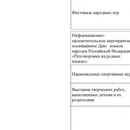
разрешения конфликтов в
образовательной среде, и
нам важно узнать мнение
представителей таких
целевых групп, как
обучающиеся, педагоги
(классные руководители),
родители (законные
представители).
Для каждой
целевой группы мы
приготовили вопросы,
ответить на которые можно,
пройдя по ссылке. Опрос
анонимный, мы надеемся на
искренность, корректность и
конструктивность ваших
ответов.
Для обучающихся:
https://forms.yandex.ru/u/6a29298f95add504fc78ef11
Для педагогов:
https://forms.yandex.ru/u/6a2fb2ae90fa7bd496a30672
Для родителей (законных
представителей):
https://forms.yandex.ru/u/6a2fc38749af47aeb374e6d0