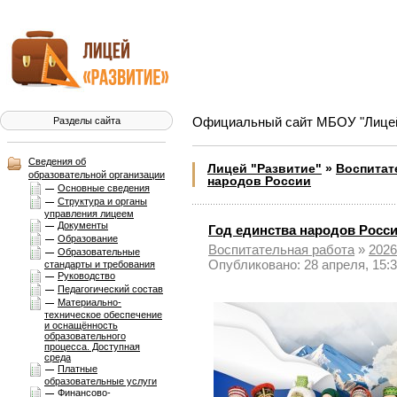
Официальный сайт МБОУ "Лицей 
Разделы сайта
Сведения об
Лицей "Развитие"
»
Воспитат
образовательной организации
народов России
Основные сведения
Структура и органы
управления лицеем
Документы
Год единства народов Росс
Образование
Воспитательная работа
»
2026
Образовательные
Опубликовано: 28 апреля, 15:
стандарты и требования
Руководство
Педагогический состав
Материально-
техническое обеспечение
и оснащённость
образовательного
процесса. Доступная
среда
Платные
образовательные услуги
Финансово-